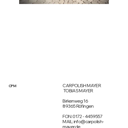
CARPOLISH MAYER
CPM
TOBIAS MAYER
Birkenweg 16
89365 Röfingen
FON: 0172 - 4459557
MAIL: info@carpolish-
mayer.de