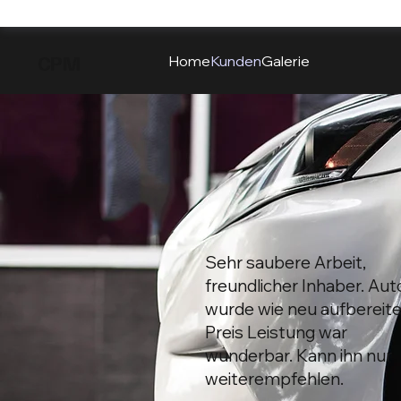
CPM
Home
Kunden
Galerie
Sehr saubere Arbeit,
freundlicher Inhaber. Aut
wurde wie neu aufbereite
Preis Leistung war
wunderbar. Kann ihn nur
weiterempfehlen.