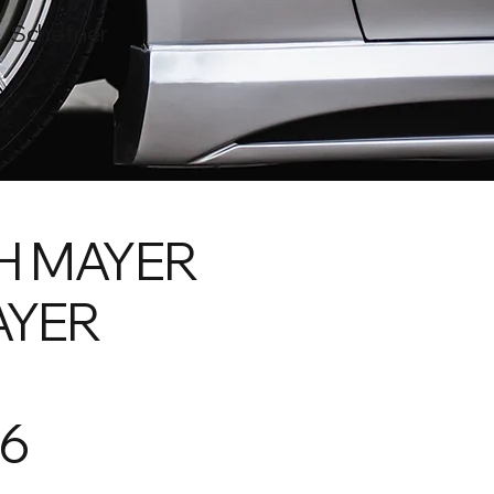
. Schefner
H MAYER
AYER
16