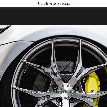
Erstellt mit
Wer seinem Auto etwas
gutes tun will ist hier an der
War 
richtigen adresse! Mein
mit s
o
Toyota sah nach der
Mann
t.
Aufbereitung wieder aus wie
sein
frisch ausm Werk 👍 Einfache
näch
kontaktaufnahme und
gara
abwicklung, absolut
Arbei