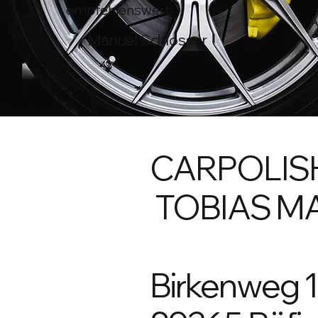
empfehlenswert.
A
Manuel Schlosser
CARPOLIS
TOBIAS M
Birkenweg 