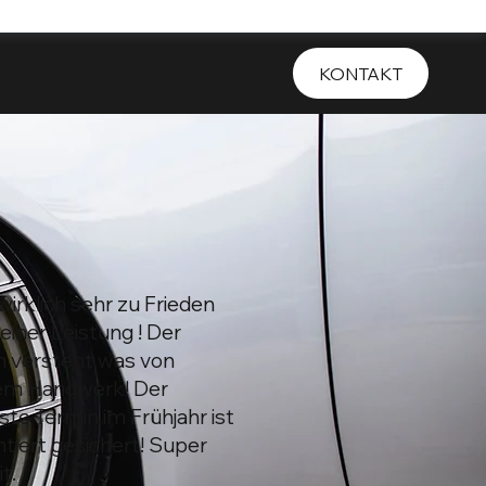
KONTAKT
wirklich sehr zu Frieden
einer Leistung ! Der
 versteht was von
em Handwerk! Der
ste Termin im Frühjahr ist
ntiert gesichert! Super
t.